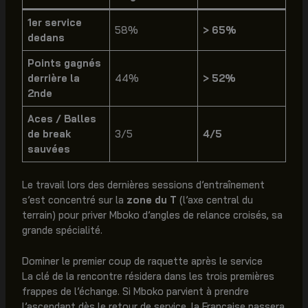
1er service
58%
> 65%
dedans
Points gagnés
derrière la
44%
> 52%
2nde
Aces / Balles
de break
3/5
4/5
sauvées
Le travail lors des dernières sessions d’entraînement
s’est concentré sur la
zone du T
(l’axe central du
terrain) pour priver Mboko d’angles de relance croisés, sa
grande spécialité.
Dominer le premier coup de raquette après le service
La clé de la rencontre résidera dans les trois premières
frappes de l’échange. Si Mboko parvient à prendre
l’ascendant dès le retour de service, la Française passera